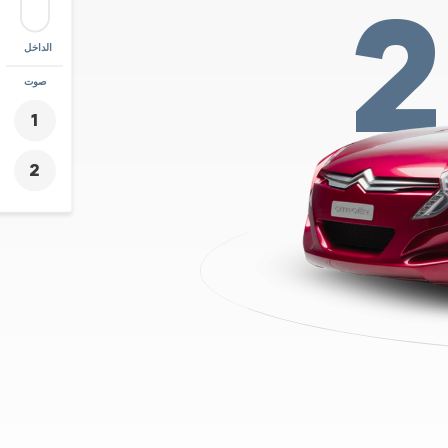
الداخل
زووم
صوت
+
-