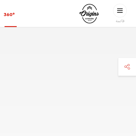
Skip to main conten
CITROËN
360°
ORIGINS
قائمة
faceboo
twitte
pinteres