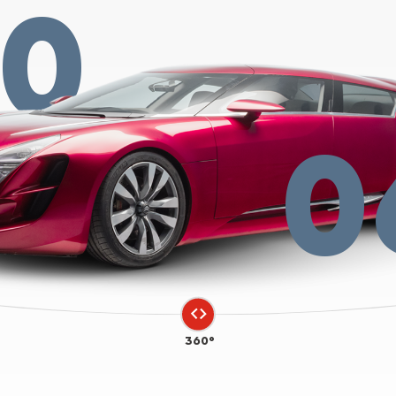
20
0
360°