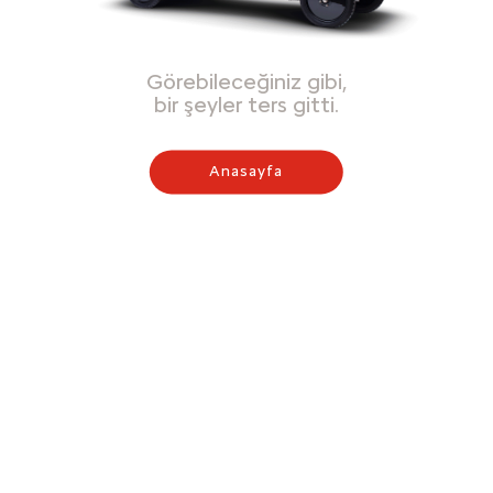
Görebileceğiniz gibi,
bir şeyler ters gitti.
Anasayfa