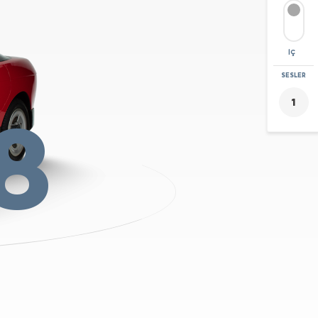
İÇ
YAKINLAŞTIR
SESLER
+
8
-