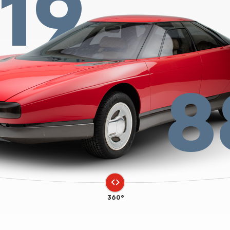
19
8
360°