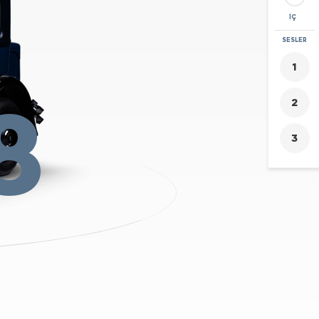
İÇ
YAKINLAŞTIR
SESLER
+
-
8