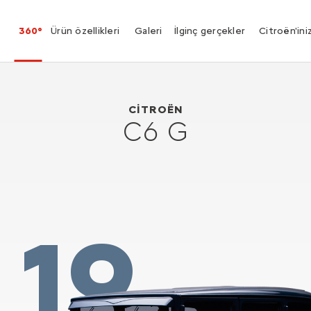
360°
Ürün özellikleri
Galeri
İlginç gerçekler
Citroën'ini
Citroën C6 G
1928
CITROËN
C6 G
19